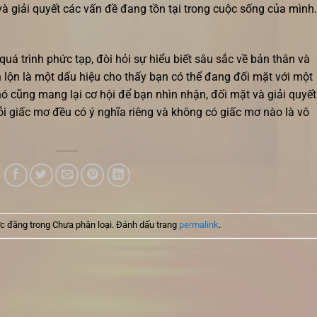
và giải quyết các vấn đề đang tồn tại trong cuộc sống của mình.
á trình phức tạp, đòi hỏi sự hiểu biết sâu sắc về bản thân và
lộn là một dấu hiệu cho thấy bạn có thể đang đối mặt với một
nó cũng mang lại cơ hội để bạn nhìn nhận, đối mặt và giải quyết
i giấc mơ đều có ý nghĩa riêng và không có giấc mơ nào là vô
 đăng trong Chưa phân loại. Đánh dấu trang
permalink
.