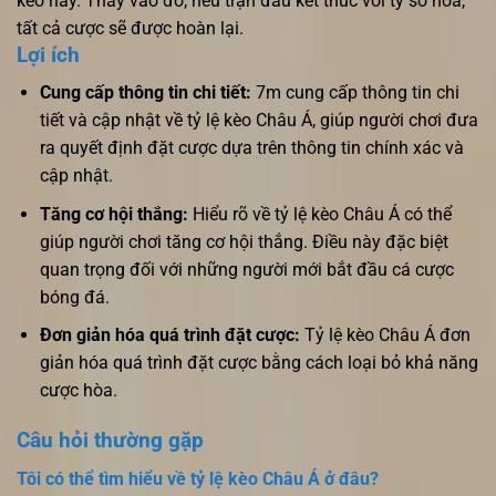
kèo này. Thay vào đó, nếu trận đấu kết thúc với tỷ số hòa,
tất cả cược sẽ được hoàn lại.
Lợi ích
Cung cấp thông tin chi tiết:
7m cung cấp thông tin chi
tiết và cập nhật về tỷ lệ kèo Châu Á, giúp người chơi đưa
ra quyết định đặt cược dựa trên thông tin chính xác và
cập nhật.
Tăng cơ hội thắng:
Hiểu rõ về tỷ lệ kèo Châu Á có thể
giúp người chơi tăng cơ hội thắng. Điều này đặc biệt
quan trọng đối với những người mới bắt đầu cá cược
bóng đá.
Đơn giản hóa quá trình đặt cược:
Tỷ lệ kèo Châu Á đơn
giản hóa quá trình đặt cược bằng cách loại bỏ khả năng
cược hòa.
Câu hỏi thường gặp
Tôi có thể tìm hiểu về tỷ lệ kèo Châu Á ở đâu?