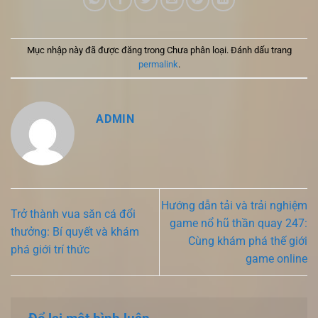
Mục nhập này đã được đăng trong Chưa phân loại. Đánh dấu trang
permalink
.
ADMIN
Hướng dẫn tải và trải nghiệm
Trở thành vua săn cá đổi
game nổ hũ thần quay 247:
thưởng: Bí quyết và khám
Cùng khám phá thế giới
phá giới trí thức
game online